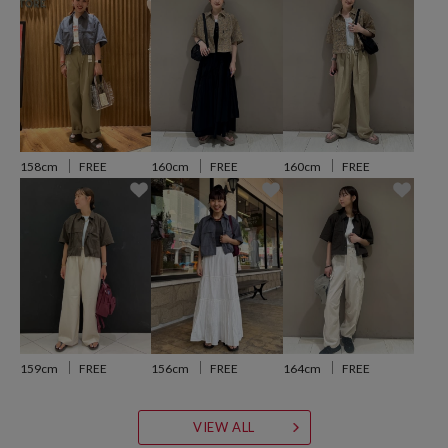
ます
●さらっとした軽い生地感がアウトドアな雰囲気をプラス
●実用性の高いユーティリティーデザインが魅力
160cm
FREE
158cm
FREE
160cm
FREE
おすすめコーディネート
ワイドパンツやカーブパンツでメンズライクにスタイリングするのが
おすすめ。
変化を付けたい日はハーフパンツやスカートでテイストチェンジ。
※こちらの商品は、弊社管理上のカラーを表記しております為、タグ
のカラー表記と異なる記載となっております。
159cm
FREE
156cm
FREE
164cm
FREE
【サイト表記：タグ表記】
・グレー：GRAY CHECK
VIEW ALL
・グリーン：BEIGE CHECK