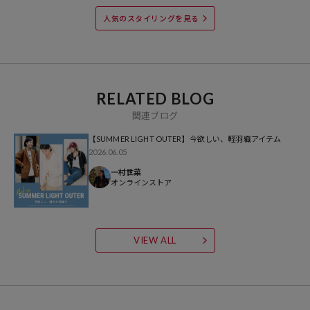
・サックスブルー：GREEN CHEC
人気のスタイリングを見る
・カモフラージュ：ｶﾓﾌﾗｰｼﾞｭ
※掲載画像の商品の色味は、屋外や屋内の光の照射や角度により実物
と色味が異なる場合がございます。また表示のサイズ感と実物は若干
異なる場合もございますので、予めご了承ください。
RELATED BLOG
関連ブログ
※着用、お取り扱いの際は、商品についている品質表示とアテンショ
【SUMMER LIGHT OUTER】今欲しい、軽羽織アイテム
ンタグを必ずご確認下さい。
2026.06.05
一村世菜
オンラインストア
参考価格
6,996
円（2026年3月9日時点）
VIEW ALL
※「参考価格」とは、Daytona Parkにおける対象商品の通常販売（先
行予約・先行割引は含まれません）開始時点の価格です。
ブランド説明