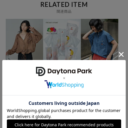
RELATED ITEM
【Foxfire/フォックスファイヤー】
関連商品
日本最古のフライフィッシングブランド。
自然への尊敬、融和と共存 Foxfireの名は、アメリカ・ジョージア州の
サークルでの伝統的な技術や生活の知恵を伝承している人々の、手法
や哲学をまとめた1冊の本のタイトルをルーツとしている。
自然から学んだナチュラリストたちの知恵が息づく本物のアウトド
ア・クロージングを作りたいという願いを込め、我々のブランドはそ
の名を冠したのだ。ブランドのスタートは4型のフライフィッシング
ベスト。
FRUIT OF THE LOOM
FRUIT OF THE LOOM
RED KAP
日本におけるフライフィッシングの黎明から、このクワイエットスポ
＜新色追加＞別注 シアー
別注 シアー ストライプ 半
リヨセルデニム フレンチ
ーツの啓蒙活動をしてきた我々の経験と知識の結晶だった。
ストライプ フードシャツ
袖シャツ
スリーブシャツ
自然に挑戦、征服するのではなく、共存を目指すことを礎とするフラ
6,996
6,226
5,214
11%OFF
21%OFF
円
円
円
イフィッシングの哲学は、今もFoxfireのすべてのものづくりに息づい
ている。