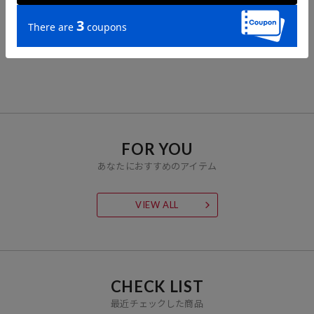
FREAK'S STORE
FRUIT OF THE LOOM
FRUIT OF THE LOOM
コットンモダール リブタ
別注 ドロスト フレンチス
別注 ピグメント ワンポイ
ンクトップ
リーブTシャツ
ント刺繍 Tシャツ
2,413
4,735
2,204
31%OFF
21%OFF
51%OFF
円
円
円
FOR YOU
あなたにおすすめのアイテム
VIEW ALL
CHECK LIST
最近チェックした商品