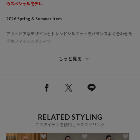
のスペシャルモデル
2026 Spring & Summer item
アウトドアなデザインとトレンドシルエットをバランスよく合わせた
半袖フィッシングシャツ
■別注ポイント
もっと見る
●1からデザインした別注アイテム
●古着のフィッシングシャツをベースに、短丈にしてシルエットを今
っぽくアップデート
●細かい柄にすることで使いやすさアップしたレトロな雰囲気漂うチ
ェック柄
●既存カラーに加え、スタイリングのアクセントになるカモフラージ
RELATED STYLING
ュ柄が新登場
●メンズライクなデザインに対してショート丈にすることでトレンド
このアイテムを使用したスタイリング
感をプラス
●裾にドローコードを付け、絞ることでシルエットに変化を付けられ