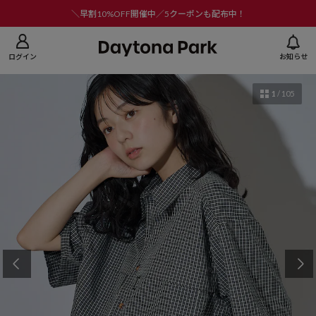
ニューを閉じる
＼早割10%OFF開催中／5クーポンも配布中！
ログイン
お知らせ
1
/
105