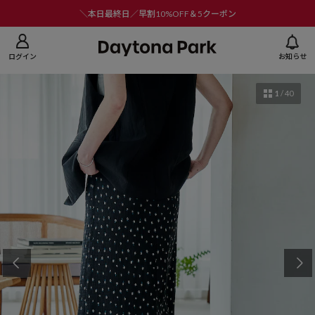
ニューを閉じる
＼本日最終日／早割10%OFF＆5クーポン
ログイン
お知らせ
1
/
40