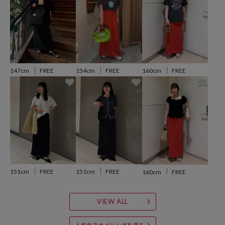
※掲載画像の商品の色味は、屋外や屋内の光の照射や角度により実物
と色味が異なる場合がざいます。また表示のサイズ感と実物は若干異
なる場合もございますので、予めご了承ください。
※着用、お取り扱いの際は、商品についている品質表示とアテンショ
147cm
FREE
154cm
FREE
160cm
FREE
ンタグを必ずご確認下さい。
参考価格
6,996
円（2026年6月11日時点）
※「参考価格」とは、Daytona Parkにおける対象商品の通常販売（先
行予約・先行割引は含まれません）開始時点の価格です。
151cm
FREE
151cm
FREE
160cm
FREE
ブランド説明
VIEW ALL
【FREAK'S STORE / フリークスストア】
「アメリカの豊かさとワクワク・ドキドキを日本に伝えたい」という