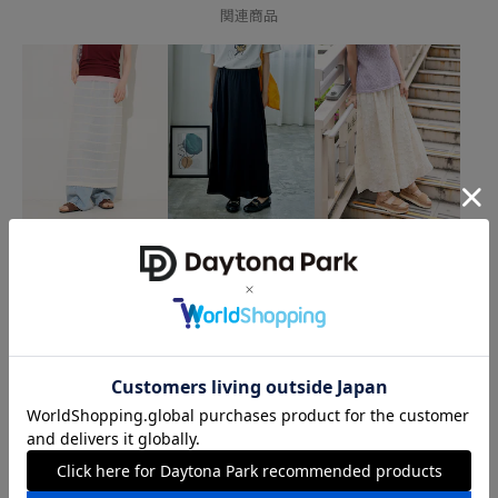
関連商品
FREAK'S STORE
FREAK'S STORE
FREAK'S STORE
シアーニットスカート＜
ナロースカート
インド 3D刺繍 花柄スカー
ペチスカート取り外し可
ト
6,600
円
能＞
3,346
5,247
61%OFF
65%OFF
円
円
FREAK'S STORE
FREAK'S STORE
FREAK'S STORE