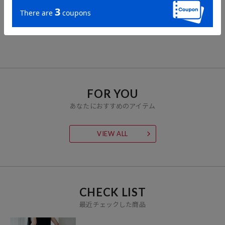
リバーシブル レースマー
【セットアイテム】レー
【セットアイテム】フラ
メイドスカート
ス スカート パンツセット
ワー レースレギンス スカ
ートセット
5,280
3,665
3,149
40%OFF
51%OFF
65%OFF
円
円
円
FOR YOU
あなたにおすすめのアイテム
VIEW ALL
CHECK LIST
最近チェックした商品