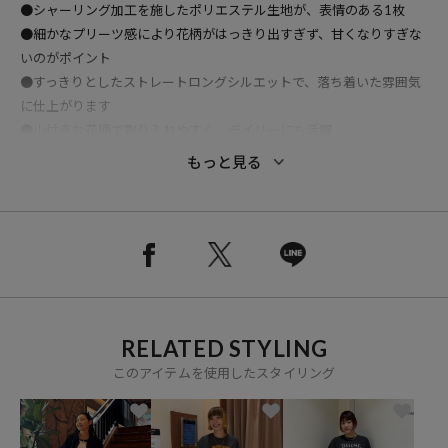
●シャーリング加工を施したポリエステル生地が、表情のある1枚
●細かなプリーツ感により花柄がはっきり出すぎず、甘くなりすぎな
いのがポイント
●すっきりとしたストレートロングシルエットで、落ち着いた雰囲気
に仕上がります
●小付きな花柄で取り入れやすく、デイリーにも活躍
●カジュアルにもきれいめにも合わせやすい、着回し力の高いアイテ
もっと見る
ム
おすすめコーディネート
ロゴTやカジュアルなトップスを合わせると、花柄の甘さを抑え大人
カジュアルな着こなしに。
RELATED STYLING
ブラウスやシアートップスなどきれいめなアイテムと合わせれば、フ
このアイテムを使用したスタイリング
ェミニンな雰囲気のスタイリングにも仕上がります。
足元はサンダルで軽やかにまとめるのはもちろん、スニーカーでラフ
に外すのもおすすめです。