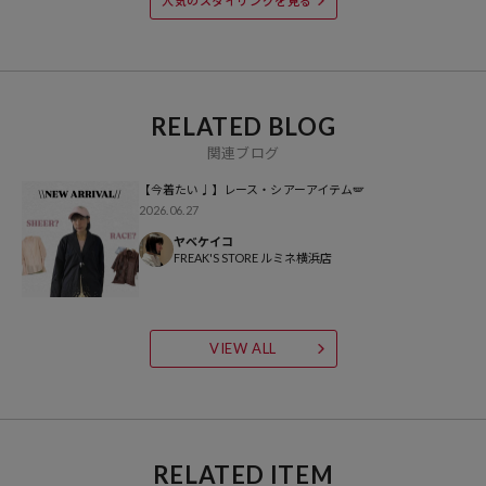
人気のスタイリングを見る
想いからスタート。
1986年の創業以来、洋服を中心に、カルチャーやアートなど自分たち
が本当に良いと思うものをセレクト。積極的に楽しむ生活体験者＝フ
リークとして、豊かなライフスタイルの楽しみ方をリアルに提案する
セレクトショップ。
RELATED BLOG
関連ブログ
【今着たい♩】レース・シアーアイテム🪽
2026.06.27
ヤベケイコ
FREAK'S STORE ルミネ横浜店
VIEW ALL
RELATED ITEM