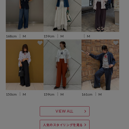
●さらりとした肌触りのコットンジャージ素材
環境に配慮したオーガニックコットンを使用
●メインにもインナーにも活躍するので、ワードローブに備えておき
たいアイテムです
168cm
M
159cm
M
M
おすすめのコーディネート
どんなボトムにも合わせられる万能Tシャツ。
使いやすいサイズ感、シルエットでどんなスタイリングにも活躍しま
す。
着る人を選ばない春夏のマストアイテムです。
※こちらの商品は、弊社管理上のカラーを表記しております為、タグ
150cm
M
159cm
M
161cm
M
のカラー表記と異なる記載となっております。
VIEW ALL
【サイト表記：タグ表記】
・オフホワイト：WHITE×NAV
人気のスタイリングを見る
・ブラック：BLK×BEIGE