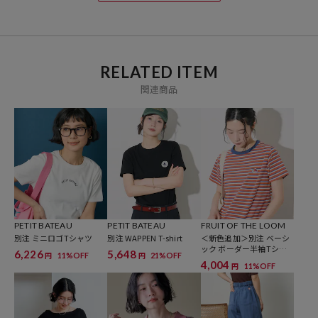
・ネイビー：NAVY×ECRU
・ボーダー/ストライプ：BORDER×RED
※掲載画像の商品の色味は、屋外や屋内の光の照射や角度により実物
RELATED ITEM
と色味が異なる場合がございます。また表示のサイズ感と実物は若干
関連商品
異なる場合もございますので、予めご了承ください。
※着用、お取り扱いの際は、商品についている品質表示とアテンショ
ンタグを必ずご確認下さい。
参考価格
PETIT BATEAU
PETIT BATEAU
FRUIT OF THE LOOM
別注 ミニロゴTシャツ
別注 WAPPEN T-shirt
＜新色追加＞別注 ベーシ
6,996
円（2026年4月8日時点）
ック ボーダー半袖Tシャ
6,226
5,648
11%OFF
21%OFF
円
円
ツ
4,004
※「参考価格」とは、Daytona Parkにおける対象商品の通常販売（先
11%OFF
円
行予約・先行割引は含まれません）開始時点の価格です。
ブランド説明