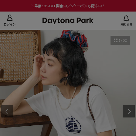
ニューを閉じる
＼早割10%OFF開催中／5クーポンも配布中！
ログイン
お知らせ
1
/
52