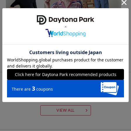
【PETIT BATEAU/プチバトー】
1893年にフランス・シャンパーニュ地方で誕生し、120年以上も愛さ
れているフランスのブランド、プチバトー。ベビー・キッズ・レディ
ースまで、「クオリティ＆コンフォート」をコンセプトに、常に動き
FREAK'S STORE
FREAK'S STORE
RED KAP
コットンモダール 半袖 T
シアー スキッパー 半袖 サ
リネンレーヨン 紐付きイ
やすさや、快適さを念頭に置き、製品開発を行っています。1世紀以上
シャツ
マーニット
ージーパンツ＜セットア
にわたり愛されている確かな着心地、そしてトレンドをほどよく組み
ップ対応＞
2,656
2,697
5,526
31%OFF
55%OFF
21%OFF
円
円
円
入れたタイムレスなデザインで、世界中のあらゆる世代の人々に愛さ
れています。
FOR YOU
あなたにおすすめのアイテム
VIEW ALL