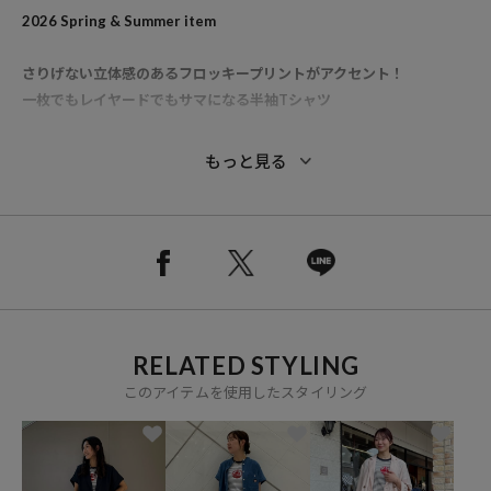
2026 Spring & Summer item
さりげない立体感のあるフロッキープリントがアクセント！
一枚でもレイヤードでもサマになる半袖Tシャツ
■別注ポイント
もっと見る
ロゴのサイズ、位置やプリント手法などにこだわった、FREAK’S
STOREだけのスペシャルアイテム
●アイコニックなPETIT BATEAUのロゴマークをフロッキー仕様であ
しらったTシャツ
●ベーシックなシルエットで着回しやすく、カジュアルながらも大人
っぽい印象に仕上がる一枚
RELATED STYLING
●綿100％のさらりとした着心地でデイリーに活躍し、幅広いスタイ
リングに取り入れやすいアイテム
このアイテムを使用したスタイリング
●「第二の肌」と呼ばれるやわらかな着心地の1x1リブ編み素材が程
よく体にフィットし、大人カジュアルにぴったりなきれいなシルエッ
トを演出