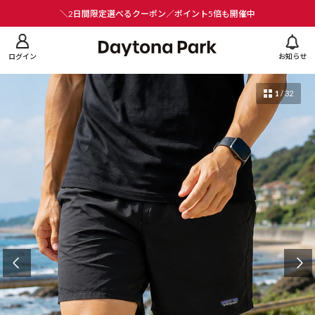
ニューを閉じる
＼2日間限定選べるクーポン／ポイント5倍も開催中
ログイン
お知らせ
1
/
32