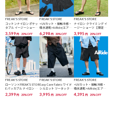
参考価格
9,900
円（2026年3月25日時点）
※「参考価格」とは、Daytona Parkにおける対象商品の通常販売（先
FREAK'S STORE
FREAK'S STORE
FREAK'S STORE
コットンナイロン ポケッ
<UVカット・接触冷感・
ナイロン クライミング イ
行予約・先行割引は含まれません）開始時点の価格です。
タブル イージーショーツ
吸水速乾>AiRide/エアラ
ージーショーツ 【限定展
【限定展開】
イド パッカブル セットア
開】
3,599
6,298
3,995
20%OFF
30%OFF
20%OFF
円
円
円
ブランド説明
ップ / クルーネックプル
オーバー / ショーツ 【限
定展開】
【Patagonia / パタゴニア】
創設者イヴォン・シュイナード（en:Yvon Chouinard）が14歳でロッ
ククライミングを始める。1957年カリフォルニア州バーバンクでロ
ッククライミング用具の製造を始めるパタゴニアの前身「シュイナー
ド・イクイップメント社」事実上のスタート。1973年 衣料品の輸入
業・製造販売も開始する。この頃、衣料品のブランド名として南米の
FREAK'S STORE
FREAK'S STORE
FREAK'S STORE
地名である「パタゴニア」を採用。パタゴニア（Patagonia）は、ア
ローソン×FREAK'S STOR
Easy Care Fabric ワイド
<UVカット・接触冷感・
メリカの登山用品、サーフィン用品、アウトドア用品、衣料品の製造
E パッカブル ナイロン ア
シルエット ツータック ス
吸水速乾>AiRide/エアラ
クティブ ショーツ / ロー
リークウォーター バレル
イド ポケッタブル イージ
2,399
3,995
4,391
販売を手掛ける。また、環境保護活動に力を入れている企業としても
20%OFF
20%OFF
20%OFF
円
円
円
ソンフリーク
ショーツ 【限定展開】
ーショーツ 【限定展開】
知られる。