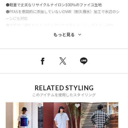
●軽量で丈夫なリサイクルナイロン100％のファイユ生地
●PFASを意図的に添加していないDWR（耐久撥水）加工で水辺のシ
ーンにも対応
●速乾性に優れたリサイクルポリエステルメッシュライナー付き
●内側ドローコード付きの伸縮性ウエストバンドで快適なフィット感
もっと見る
●両サイドには水中での抵抗を抑える縦型ポケットを配置
●ポケット内部はメッシュ仕様で水抜けがよく速乾性にも優れた設計
●背面右側にはスナップ留めフラップ付きポケットを配置
●フェアトレード・サーティファイドの工場で製造
※メーカー品番：57022
RELATED STYLING
おすすめコーディネート
このアイテムを使用したスタイリング
Tシャツやタンクトップと合わせたシンプルなサマーコーデはもちろ
ん、シャツやナイロンジャケットと合わせたアウトドアミックススタ
イルにもおすすめ。
水辺のアクティビティやキャンプ、フェス、旅行など幅広いシーンで
活躍するショーツで、サンダルやスニーカーとも相性の良い万能アイ