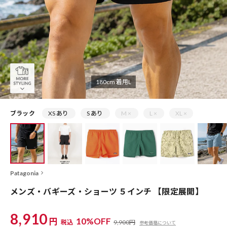
180cm 着用L
ブラック
XS あり
S あり
M ×
L ×
XL ×
Patagonia
メンズ・バギーズ・ショーツ ５インチ 【限定展開】
8,910
円
10%OFF
税込
9,900円
参考価格について