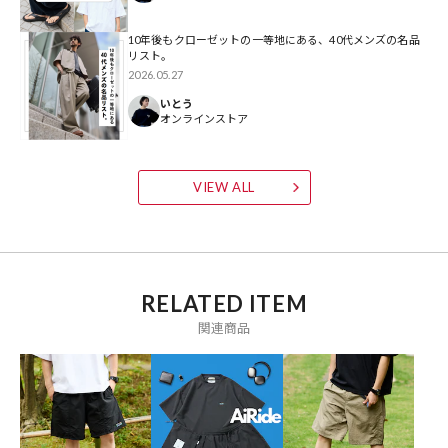
オリーブ：ENWS/WeatheredStone/OLIVE
10年後もクローゼットの一等地にある、40代メンズの名品
サックスブルー：SHRB/ShoreBlue
リスト。
ブルー：TPBL/TidepoolBlue
2026.05.27
ネイビー：TCLN/NewNavy
いとう
パープル：OLFM/Faded Magenta/PPL
オンラインストア
その他/柄１：JGDO/DolomiteBlue
※掲載画像の商品の色味は、屋外や屋内の光の照射や角度により実物
VIEW ALL
と色味が異なる場合がございます。また表示のサイズ感と実物は若干
異なる場合もございますので、予めご了承ください。
※着用、お取り扱いの際は、商品についている品質表示とアテンショ
RELATED ITEM
ンタグを必ずご確認下さい。
関連商品
※こちらの商品はオンラインストアでの限定展開となります。