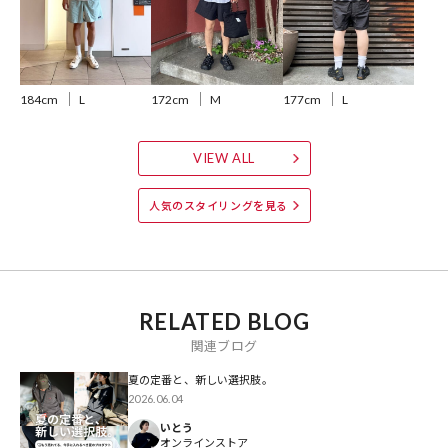
テムです。
【環境に配慮したサスティナブルアイテムです】
漁網をリサイクルしたネットプラス素材を採用し、海洋プラスチック
184cm
L
172cm
M
177cm
L
汚染の削減に貢献するサステナブルアイテムです。
さらにPFASを意図的に添加していない耐久撥水加工を採用し環境負荷
の低減にも配慮。
VIEW ALL
ブルーサイン認証素材を使用し、フェアトレード・サーティファイド
の工場で製造されています。
人気のスタイリングを見る
※原産国：ニカラグア／スリランカ
ご購入の際に特定の原産国をご指定いただくことはできません。
RELATED BLOG
※こちらの商品は、弊社管理上のカラーを表記しております為、タグ
関連ブログ
のカラー表記と異なる記載となっております。
【サイト表記：タグ表記】
夏の定番と、新しい選択肢。
ブラック：BOB/BK
2026.06.04
オレンジ：ORPL/OrangePeel
いとう
グリーン：OLGM/GemGreen
オンラインストア