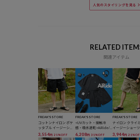
人気のスタイリングを見る
RELATED ITEM
関連アイテム
FREAK'S STORE
FREAK'S STORE
FREAK'S STORE
コットンナイロン ポケ
<UVカット・接触冷
ナイロン クライ
ッタブル イージーショ
感・吸水速乾>AiRide/
イージーショーツ
ーツ 【限定展開】
エアライド パッカブル
定展開】
3,554
6,208
3,944
21%OFF
31%OFF
21%OF
円
円
円
セットアップ / クルーネ