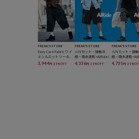
ックプルオーバー / ショ
ーツ 【限定展開】
FREAK'S STORE
FREAK'S STORE
FREAK'S STORE
Easy Care Fabric ワイ
<UVカット・接触冷
<UVカット・接
ドシルエット ツータッ
感・吸水速乾>AiRide/
感・吸水速乾>AiRi
ク スリークウォーター
エアライド ポケッタブ
エアライド ポケ
3,944
4,336
4,735
21%OFF
21%OFF
21%OF
円
円
円
バレルショーツ 【限定
ル イージーショーツ
ル クライミング
展開】
【限定展開】
ショーツ 【限定