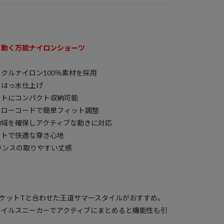
に動く万能ナイロンショーツ
クルナイロン100％素材を採用
るはっ水仕上げ
ットにコンパクト収納可能
ドローコードで簡単フィット調整
動域を確保しアクティブな動きに対応
ットで快適な穿き心地
ランスの取りやすい丈感
ケットTと合わせた王道サマースタイルがおすすめ。
レイルスニーカーでアクティブにまとめると機能性も引