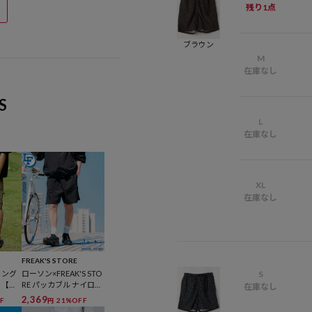
残り1点
ブラウン
M
在庫なし
S
L
在庫なし
XL
在庫なし
FREAK'S STORE
S
ミング
ローソン×FREAK'S STO
 【限
RE パッカブル ナイロン
在庫なし
アクティブ ショーツ /
2,369
F
21%OFF
円
ローソンフリーク