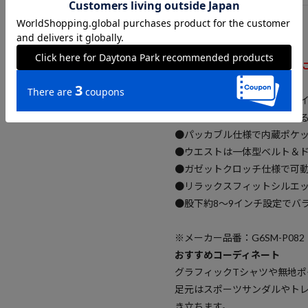
2026 Spring & Summer item
水辺も街も旅先も、夏を自由
●軽量で速乾性に優れたリサイ
●水辺でも安心して着用でき
●パッカブル仕様で内蔵ポケ
●ウエストは一体型ベルト＆
●ガゼットクロッチ仕様で可
●リラックスフィットシルエ
●股下約8～9インチ設定でバ
※メーカー品番：G6SM-P082
おすすめコーディネート
グラフィックTシャツや無地ポ
足元はスポーツサンダルやト
き立ちます。