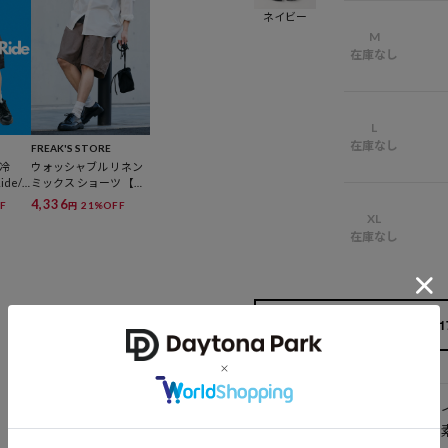
ネイビー
M
在庫なし
L
在庫なし
FREAK'S STORE
触冷
ウォッシャブル リネン
de/
ミックス ショーツ 【限
ッタブ
定展開】
4,336
F
21%OFF
円
カーゴ
XL
展開】
在庫なし
1
アイテム
サ
説明