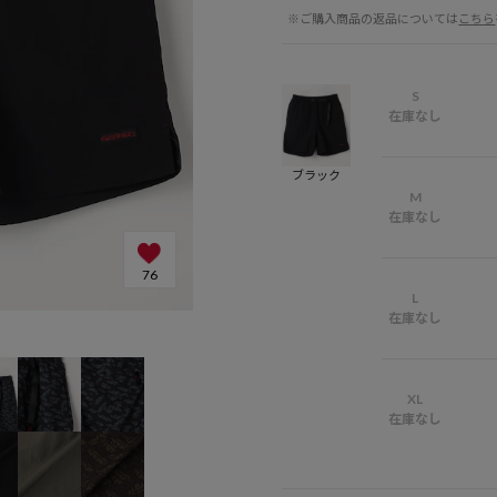
※ご購入商品の返品については
こちら
S
在庫なし
ブラック
M
在庫なし
76
L
在庫なし
ベージュ：GRA
XL
在庫なし