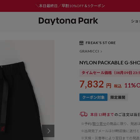
＼本日最終日／早割10%OFF＆5クーポン
ショ
FREAK'S STORE
GRAMICCI
NYLON PACKABLE G-
タイムセール価格
（08月09日 23
7,832
11%O
円
税込
本日13時まで
のご注文は当
※予約/
取り寄せ
の商品に限り、発送
※出荷完了メールは19時前後に送付
※天候・災害等により翌日までの発送