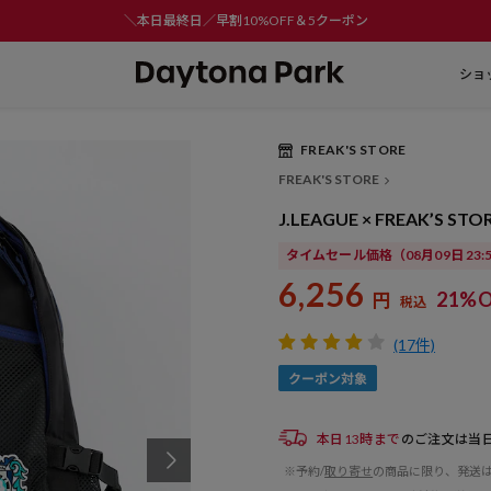
＼本日最終日／早割10%OFF＆5クーポン
ショ
FREAK'S STORE
Play
FREAK'S STORE
Video
J.LEAGUE × FREAK’S STO
タイムセール価格
（08月09日 23
6,256
21%O
円
税込
(17件)
本日13時まで
のご注文は当
※予約/
取り寄せ
の商品に限り、発送