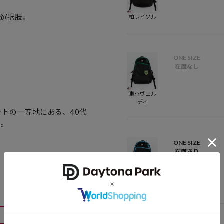
選択肢。
柏レイソル
ONE SIZE
在庫なし
東京ヴェル
ディ
ットの一等地にある、40代
ト。
ONE SIZE
在庫あり
川崎フロン
ターレ