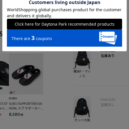
ONE SIZE
在庫あり
水戸ホーリ
ーホック
S
ONE SIZE
在庫あり
横浜F・マリ
ノス
SUBU
ONE SIZE
’S ST
SUBU SUPPORTERS SA
在庫なし
ers U
NDAL スブ サポーター
ズ サンダル
8,580
F
円
ガンバ大阪