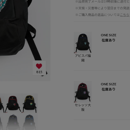
※出荷完了メールは19時前後に送付
※天候・災害等により翌日までの発送
※ご購入商品の返品については
こちら
ONE SIZE
在庫あり
アビスパ福
岡
815
ONE SIZE
在庫あり
セレッソ大
阪