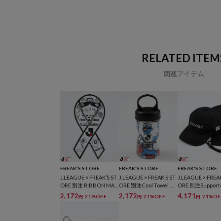
RELATED ITEM
関連アイテム
FREAK'S STORE
FREAK'S STORE
FREAK'S STORE
J.LEAGUE × FREAK’S ST
J.LEAGUE × FREAK’S ST
J.LEAGUE × FREAK
ORE 別注 RIBBON MA
ORE 別注Cool Towel M
ORE 別注Support
GNETリボンマグネット
uffler W/Bottle
V Cut Cap
2,172
2,172
4,171
21%OFF
21%OFF
21%OF
円
円
円