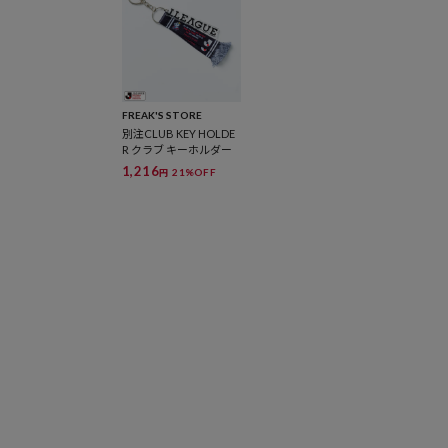
FREAK'S STORE
別注CLUB KEY HOLDE
R クラブ キーホルダー
1,216
21%OFF
円