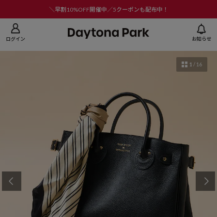
ニューを閉じる
＼早割10%OFF開催中／5クーポンも配布中！
ログイン
お知らせ
1
/
16