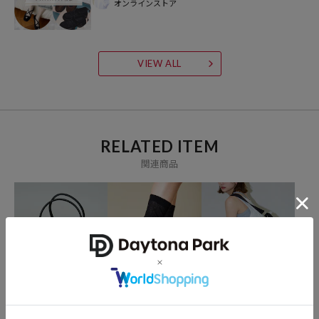
オンラインストア
その瞬間を大切に、なりたい自分になれたら。
いま着たいリアルクローズを自由な感性で提案する、
ジェンダーレスなストリートブランドです。
VIEW ALL
【YOUNG & OLSEN The DRYGOODS STORE/ヤングアンドオルセンザ
ドライグッズストア】
SUN/kakkeのデザイナーである尾崎雄飛氏が2015年秋冬シーズンより
スタートさせたブランド。ベーシックながら使い勝手がよく、いつま
RELATED ITEM
でも愛用したくなるアイテムを提案。物作りにおけるデザイナー自身
関連商品
の拘りを感じさせるコレクションを展開しています。
YOUNG & OLSEN The
MARY QUANT
MARY QUANT
DRYGOODS STORE
EMBOSSED LEATHER ST
クロスコード バレエ スニ
ワンポイント刺繍 ナイロ