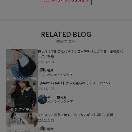
人気のスタイリングを見る
※掲載画像の商品の色味は、屋外や屋内の光の照射や角度により実物
と色味が異なる場合がございます。また表示のサイズ感と実物は若干
異なる場合もございますので、予めご了承ください。
RELATED BLOG
※着用、お取り扱いの際は、商品についている品質表示とアテンショ
関連ブログ
ンタグを必ずご確認下さい。
持つだけで即こなれ見え！コーデを格上げする「主役級バ
▼PUBLUXの新作アイテムはこちら：
新作商品一覧
ッグ」特集
2026.06.24
▼すぐ使えて長く使える万能グッズ一覧はこちら：
グッズ一覧
根岸
オンラインストア
参考価格
【MARY QUANT】大人も着られるマリークワント
2026.04.22
41,800
円（2024年11月29日時点）
平川 樹利亜
※「参考価格」とは、Daytona Parkにおける対象商品の通常販売（先
オンラインストア
行予約・先行割引は含まれません）開始時点の価格です。
クリスマス直前！絶対に外さないギフト選びの正解！
ブランド説明
2025.12.22
根岸
【PUBLUX/パブリュクス】