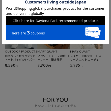
UDENT S 限定展開
ーカー/メリージェーン ス
ン ショルダーバッグ 限
ニーカー[23.0-24.5cm]
定展開
35,640
9,900
8,998
10%OFF
円
円
円
限定展開
OUTDOOR PRODUCTS
MARY QUANT
MARY QUANT
別注ベルト付きパデッド
フラワーモチーフ 厚底 ロ
レイヤード風 ショートス
トートバッグ Sサイズ
ーファー 限定展開
リーブ ニット カーディガ
限定展開
ン 限定展開
8,580
9,900
5,995
円
円
円
FOR YOU
あなたにおすすめのアイテム