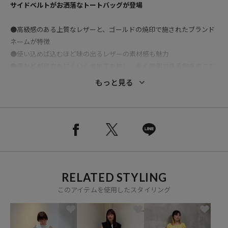
サイドベルトがお洒落なトートバッグが登場
●高級感のある上質なレザーと、ゴールドの焼印で施されたブランド
ネームが特徴
●使い込めば込むほど味の出るレザーの素材感も魅力
●傷などが目立ちにくいシボ加工を施し、永く愛用できる飽きのこな
いデザイン
もっと見る
●500mlのペットボトルがすっぽり入る高さに、A4サイズも入る使い
勝手の良いサイズ感
●サイドのベルトを開ければ更に沢山のものを収納できるところも魅
力
●内側には裏地とポケット付き。収納したものに内側のスウェードが
付着しないところもポイント！
●通勤や通学からお出かけまでシーンを選ばないアイテム
RELATED STYLING
※メーカー品番：YO2403-GD011
このアイテムを使用したスタイリング