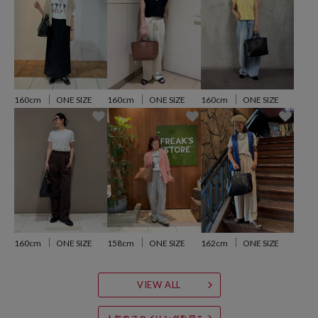
◆おすすめコーディネート
デイリーからオケージョン、オフィス等、様々なシーンで合わせやす
いアイテムです。
スウェット×デニムのカジュアルコーデをクラスアップさせたり、
卒入園のシーンでの綺麗めコーデに合わせたり、
1つ持っていると便利なバッグです。
160cm
ONE SIZE
160cm
ONE SIZE
160cm
ONE SIZE
---
※こちらの商品は、弊社管理上のカラーを表記しております為、タグ
のカラー表記と異なる記載となっております。
【サイト表記：タグ表記・メーカーカラー名】
ブラック：BLACK
160cm
ONE SIZE
158cm
ONE SIZE
162cm
ONE SIZE
キャメル：ETOUPE
ブラウン：BROWN
VIEW ALL
※商品の色味は、商品詳細画像をご確認ください。