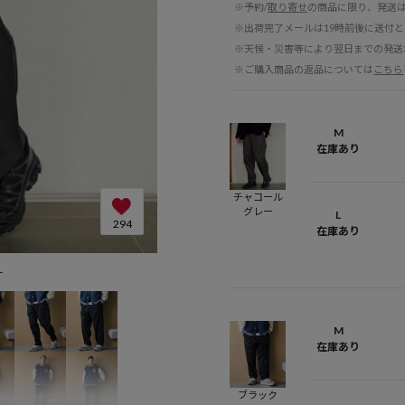
※予約/
取り寄せ
の商品に限り、発送
※出荷完了メールは19時前後に送付
※天候・災害等により翌日までの発送
※ご購入商品の返品については
こちら
M
在庫あり
チャコール
グレー
L
294
在庫あり
L
M
在庫あり
ブラック