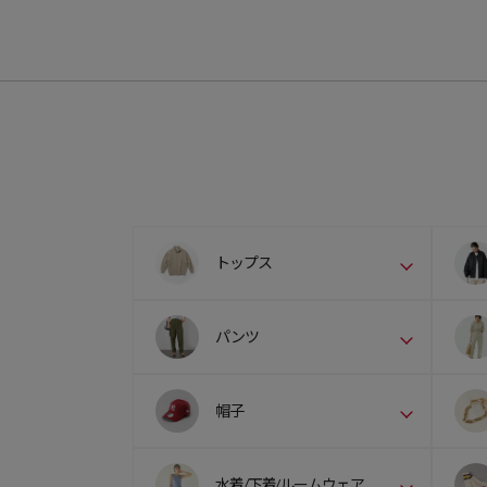
トップス
パンツ
帽子
水着/下着/ルームウェア