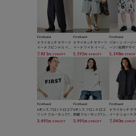
Firsthand
Firsthand
Firsthand
ドライタッチ サマーツ
ドライタッチ サマーツ
パターン イージ
イード スピンドル イー
イード ワイド イージー
ーツ / 総柄デザ
ジーワイドパンツ / セッ
ショートパンツ / セット
ートパンツ / セ
7,821
5,192
5,148
21%OFF
41%OFF
35%OF
円
円
円
トアップ対応
アップ対応 / イージーケ
プ対応 【限定展
ア
Firsthand
Firsthand
Firsthand
6オンス フロントロゴプ
6オンス フロントロゴ
ドライタッチ サ
リント クルーネックT
刺繍 クルーネックTシ
イード ショート
シャツ / プリントTシャ
ャツ / ワンポイントデザ
ブ オープンカラ
3,495
3,995
7,040
30%OFF
20%OFF
20%OF
円
円
円
ツ PR FIRST 【限定展
インTシャツ LEFT CHE
ツ / セットアップ
開】
ST EMBROIDERY FIRST
イージーケア
【限定展開】