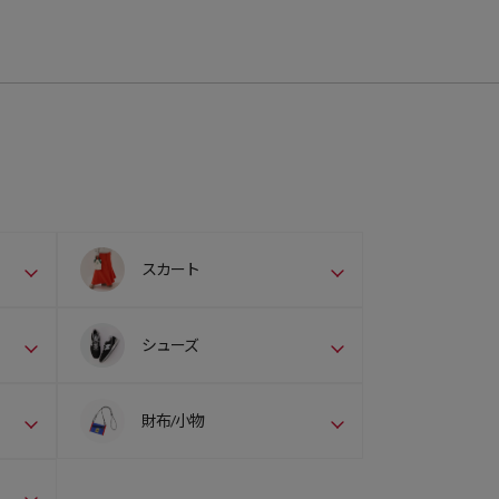
スカート
シューズ
財布/小物