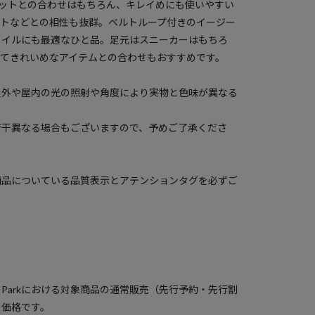
ェットとの合わせはもちろん、キレイめにも使いやすい
ットなどとの相性も抜群。ベルトループ付きのイージー
タイルにも最適なひと品。足元はスニーカーはもちろ
えてきれいめなアイテムとの合わせもおすすめです。
屋外や屋内の光の照射や角度により実物と色味が異なる
若干異なる場合もございますので、予めご了承くださ
商品についている品質表示とアテンションタグを必ずご
）
a Parkにおける対象商品の通常販売（先行予約・先行割
の価格です。