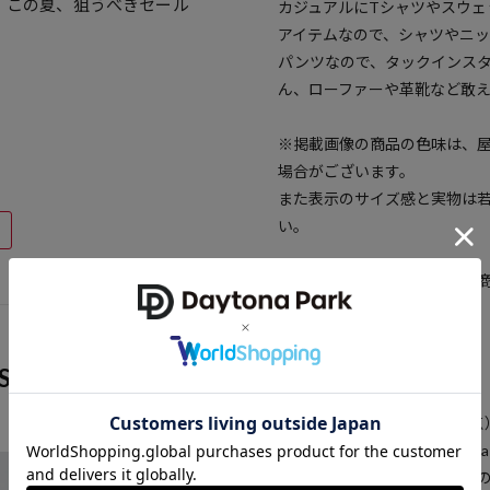
MENS】この夏、狙うべきセール
カジュアルにTシャツやスウ
アイテムなので、シャツやニ
パンツなので、タックインス
ん、ローファーや革靴など敢
※掲載画像の商品の色味は、
場合がございます。
また表示のサイズ感と実物は
い。
※着用、お取り扱いの際は、
確認下さい。
S
参考価格
8,800
円（2025年4月10日時点
※「参考価格」とは、Dayton
引は含まれません）開始時点