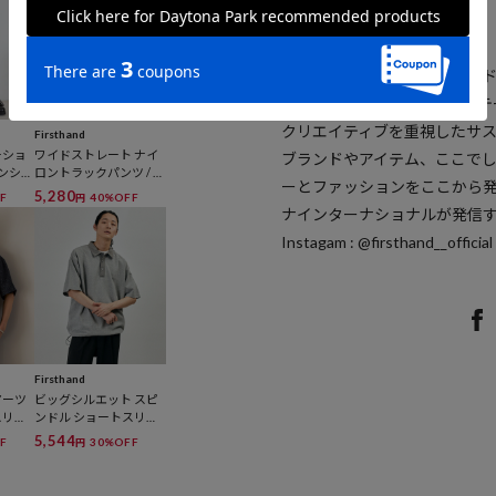
ブランド説明
【Firsthand / ファーストハン
Fashion , Sustainab
クリエイティブを重視したサス
Firsthand
ーショ
ワイドストレート ナイ
ブランドやアイテム、ここで
インショ
ロントラックパンツ / テ
ーとファッションをここから
ットアッ
ーパードシルエット イ
5,280
F
40%OFF
円
開】
ージーナイロンパンツ
ナインターナショナルが発信
Instagam : @firsthand__official
Firsthand
マーツ
ビッグシルエット スピ
スリー
ンドル ショートスリー
ーシャ
ブ テックポロ
5,544
F
30%OFF
円
対応 /