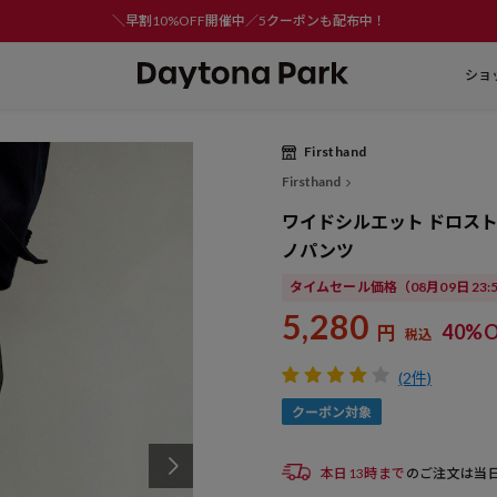
＼早割10%OFF開催中／5クーポンも配布中！
ショ
Firsthand
Play
Firsthand
Video
ワイドシルエット ドロスト
ノパンツ
タイムセール価格
（08月09日 23
5,280
40%O
円
税込
(2件)
本日13時まで
のご注文は当