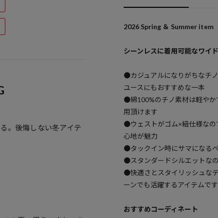
2026 Spring ＆ Summer item
シーンレスに着用可能なワイ
●カジュアルになりがちなチ
ユースにもおすすめな一本
G
●綿100%のチノ素材は軽や
用頂けます
●ウェストがゴム×紐仕様なの
える。後悔しない冬アイテ
心地が魅力
●タックイン時にサマになる
●スタンダードシルエットな
●快適さとスタイリッシュな
ーンでも活躍するアイテムです
おすすめコーディネート