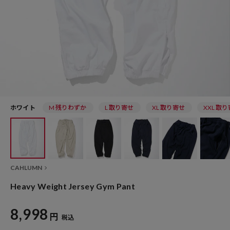
ホワイト
M 残りわずか
L 取り寄せ
XL 取り寄せ
XXL 取
CAHLUMN
Heavy Weight Jersey Gym Pant
8,998
円
税込