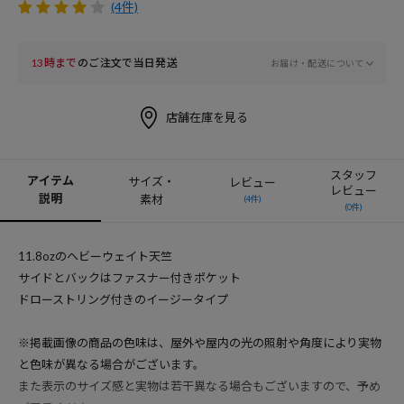
(4件)
13時まで
のご注文で当日発送
お届け・配送について
店舗在庫を見る
スタッフ
アイテム
サイズ・
レビュー
レビュー
説明
素材
(4件)
(0件)
11.8ozのヘビーウェイト天竺
サイドとバックはファスナー付きポケット
ドローストリング付きのイージータイプ
※掲載画像の商品の色味は、屋外や屋内の光の照射や角度により実物
と色味が異なる場合がございます。
また表示のサイズ感と実物は若干異なる場合もございますので、予め