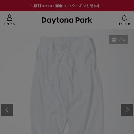
ニューを閉じる
＼早割10%OFF開催中／5クーポンも配布中！
ログイン
お知らせ
1
/
16