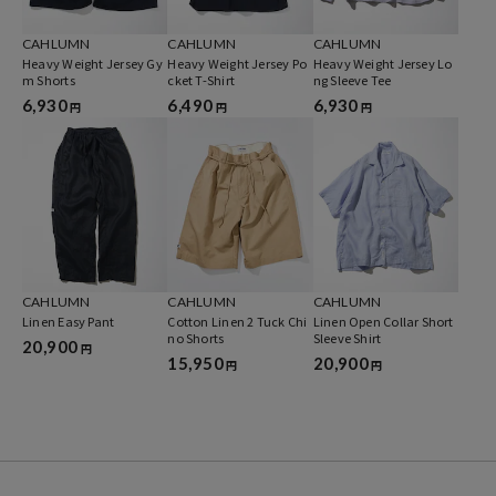
CAHLUMN
CAHLUMN
CAHLUMN
Heavy Weight Jersey Gy
Heavy Weight Jersey Po
Heavy Weight Jersey Lo
m Shorts
cket T-Shirt
ng Sleeve Tee
6,930
6,490
6,930
円
円
円
CAHLUMN
CAHLUMN
CAHLUMN
Linen Easy Pant
Cotton Linen 2 Tuck Chi
Linen Open Collar Short
no Shorts
Sleeve Shirt
20,900
円
15,950
20,900
円
円