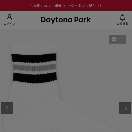
ニューを閉じる
＼早割10%OFF開催中／5クーポンも配布中！
ログイン
お知らせ
1
/
7