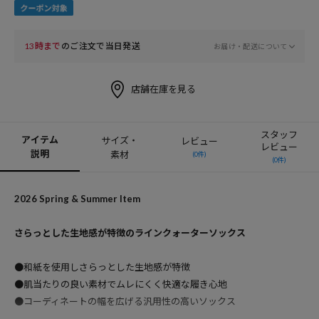
13時まで
のご注文で当日発送
お届け・配送について
店舗在庫を見る
スタッフ
アイテム
サイズ・
レビュー
レビュー
説明
素材
(0件)
(0件)
2026 Spring & Summer Item
さらっとした生地感が特徴のラインクォーターソックス
●和紙を使用しさらっとした生地感が特徴
●肌当たりの良い素材でムレにくく快適な履き心地
●コーディネートの幅を広げる汎用性の高いソックス