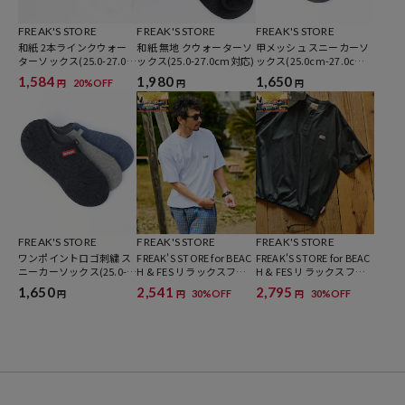
FREAK'S STORE
FREAK'S STORE
FREAK'S STORE
和紙 2本ラインクウォー
和紙 無地 クウォーターソ
甲メッシュ スニーカーソ
ターソックス(25.0-27.0c
ックス(25.0-27.0cm対応)
ックス(25.0cm-27.0cm
m対応)
対応)
1,584
1,980
1,650
20%OFF
円
円
円
FREAK'S STORE
FREAK'S STORE
FREAK'S STORE
ワンポイントロゴ刺繍 ス
FREAK'S STORE for BEAC
FREAK'S STORE for BEAC
ニーカーソックス(25.0-2
H & FES リラックスフィ
H & FES リラックスフィ
7.0cm対応)
ット ワンポイントロゴ ス
ット ワンポイントロゴ ス
1,650
2,541
2,795
30%OFF
30%OFF
円
円
円
ピンドル ポケットTシャ
ピンドル ヘンリーネック
ツ
Tシャツ