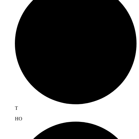
T
H
O