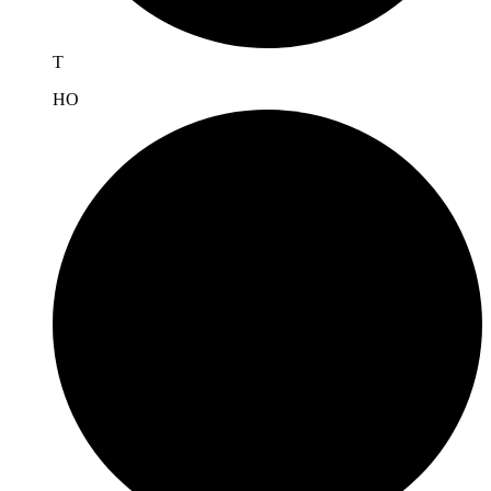
T
H
O