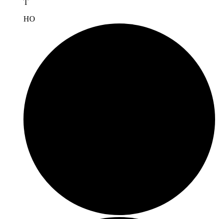
T
H
O