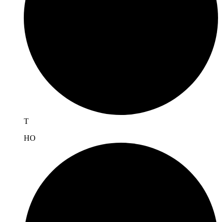
T
H
O