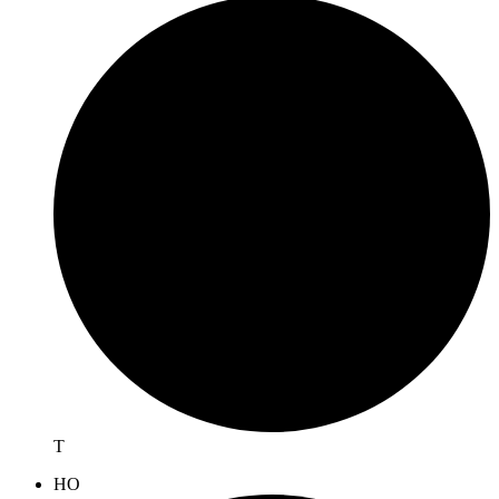
T
H
O