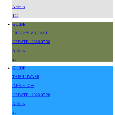
Articles
144
GUIDE
FREAK'S VILLAGE
UPDATE : 2026.07.30
Articles
28
GUIDE
TAISHI IWAMI
DJ/ライター
UPDATE : 2026.07.28
Articles
25