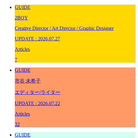
GUIDE
2BOY
Creative Director / Art Director / Graphic Designer
UPDATE : 2026.07.27
Articles
7
GUIDE
市⾕ 未希⼦
エディター/ライター
UPDATE : 2026.07.22
Articles
32
GUIDE