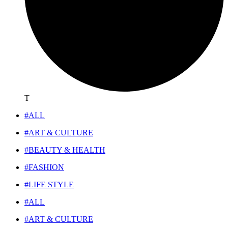
T
#ALL
#ART & CULTURE
#BEAUTY & HEALTH
#FASHION
#LIFE STYLE
#ALL
#ART & CULTURE