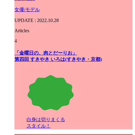
女優/モデル
UPDATE : 2022.10.28
Articles
4
「金曜日の、肉とだーりお」
第四回 すきやき いろは(すきやき・京都)
白身は切りまくる
スタイル！