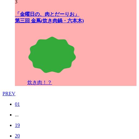
3
「金曜日の、肉とだーりお」
第三回 金蔦(炊き肉鍋・六本木)
炊き肉！？
PREV
01
...
19
20