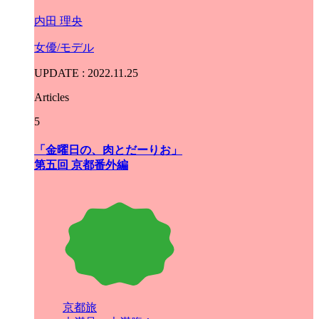
内田 理央
女優/モデル
UPDATE : 2022.11.25
Articles
5
「金曜日の、肉とだーりお」
第五回 京都番外編
京都旅