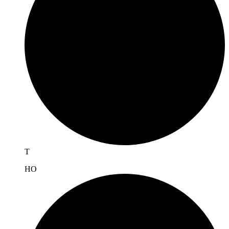
T
H
O