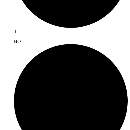
T
H
O