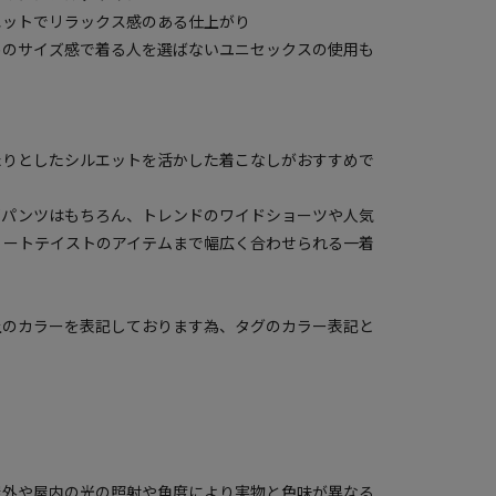
エットでリラックス感のある仕上がり
めのサイズ感で着る人を選ばないユニセックスの使用も
す
たりとしたシルエットを活かした着こなしがおすすめで
ゴパンツはもちろん、トレンドのワイドショーツや人気
リートテイストのアイテムまで幅広く合わせられる一着
上のカラーを表記しております為、タグのカラー表記と
屋外や屋内の光の照射や角度により実物と色味が異なる