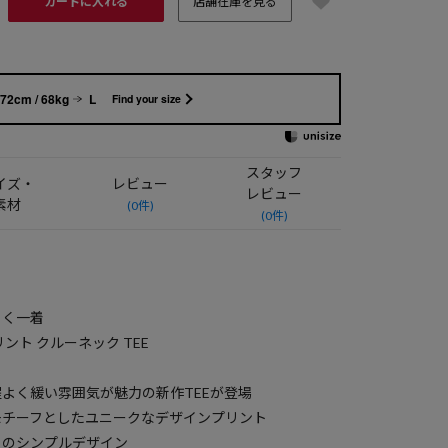
カートに入れる
店舗在庫を見る
72cm / 68kg
L
Find your size
スタッフ
イズ・
レビュー
レビュー
素材
(0件)
(0件)
引く一着
ント クルーネック TEE
よく緩い雰囲気が魅力の新作TEEが登場
モチーフとしたユニークなデザインプリント
トのシンプルデザイン