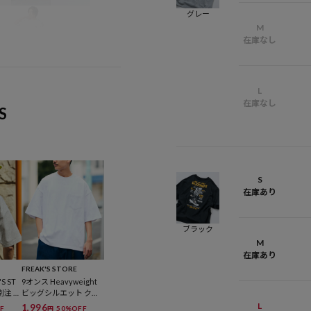
グレー
M
在庫なし
L
在庫なし
S
S
在庫あり
ブラック
M
在庫あり
FREAK'S STORE
S ST
9オンス Heavyweight
別注 イ
ビッグシルエット クル
 バッ
ーネック ポケットTシ
L
1,996
F
50%OFF
円