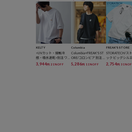
ツ【限定展開】
クプリント クル
クTシャツ【限定
KELTY
Columbia
FREAK'S STORE
<UVカット・接触冷
Columbia×FREAK'S ST
STORATECH/ス
感・吸水速乾>別注 ワン
ORE/コロンビア 別注 イ
ック ビッグシル
ポイント ヴィンテージ
ンペリアルパーク ユー
ポケットTシャツ/
3,944
5,286
2,754
21%OFF
11%OFF
31%OF
円
円
円
ロゴ クルーネック ポケ
ティリティー クルーネ
防臭/制菌/UVカ
ットTシャツ 【限定展
ックTシャツ/ラッシュ
触冷感/吸水速乾 
開】
ガード【限定展開】
展開】