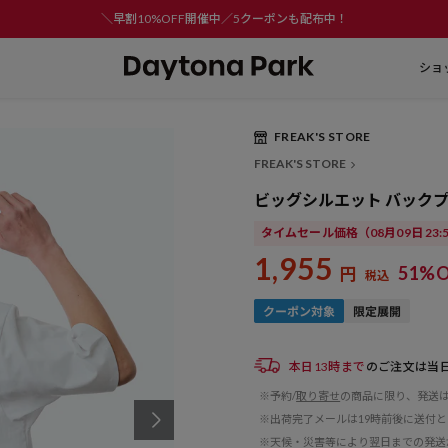
＼早割10%OFF開催中／5クーポンも配布中！
ショ
FREAK'S STORE
Play
FREAK'S STORE
Video
ビッグシルエット バックプリ
タイムセール価格
（08月09日 23
1,955
51%O
円
税込
本日13時まで
のご注文は当
※予約/
取り寄せ
の商品に限り、発送
※出荷完了メールは19時前後に送付
※天候・災害等により翌日までの発送