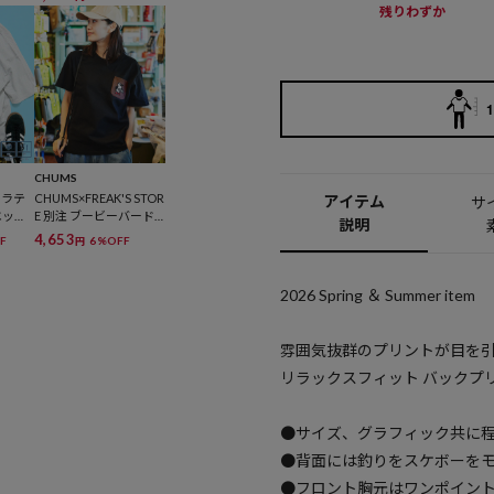
ーネッ
ャツ/ヘビーウェイト
残りわずか
展開】
【限定展開】
1
CHUMS
トラテ
CHUMS×FREAK'S STOR
アイテム
サ
エット
E 別注 ブービーバード
説明
抗菌/
ニットポケット クルー
4,653
F
6%OFF
円
ット/接
ネック Tシャツ 【限定
【限定
展開】
2026 Spring ＆ Summer item
雰囲気抜群のプリントが目を
リラックスフィット バックプリ
●サイズ、グラフィック共に程
●背面には釣りをスケボーを
●フロント胸元はワンポイン