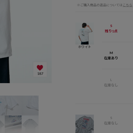
※ご購入商品の返品については
こちら
S
残り1点
ホワイト
M
在庫あり
187
L
在庫なし
S
在庫なし