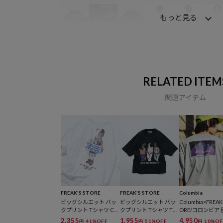
もっと見る
RELATED ITEM
関連アイテム
FREAK'S STORE
FREAK'S STORE
Columbia
ビッグシルエット バッ
ビッグシルエット バッ
Columbia×FREAK'
クプリント Tシャツ CA
クプリント Tシャツ TH
ORE/コロンビア 
MP MAN【限定展開】
REE CATS スリーキャッ
ンペリアルパーク
2,355
1,955
4,950
41%OFF
51%OFF
10%OF
円
円
円