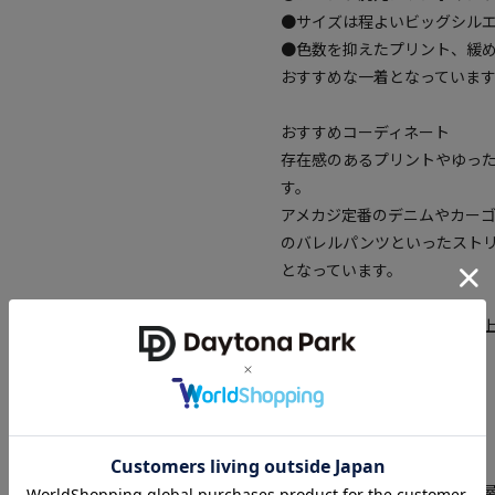
●サイズは程よいビッグシル
●色数を抑えたプリント、緩
おすすめな一着となっていま
おすすめコーディネート
存在感のあるプリントやゆっ
す。
アメカジ定番のデニムやカー
のバレルパンツといったスト
となっています。
※こちらの商品は、弊社管理
異なる記載となっております。
【サイト表記：タグ表記】
グレー：アッシュグレー
※掲載画像の商品の色味は、