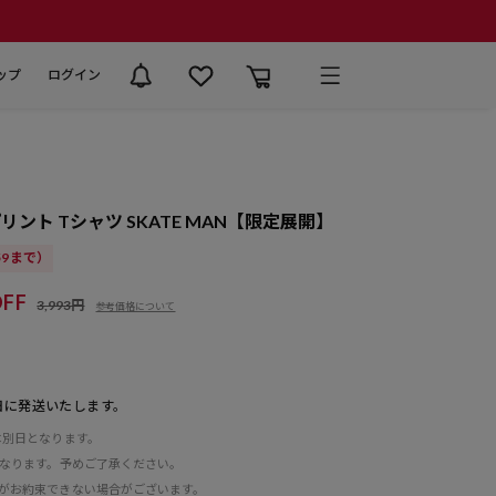
ップ
ログイン
ント Tシャツ SKATE MAN【限定展開】
:59まで）
FF
3,993円
参考価格について
日に発送いたします。
は別日となります。
となります。予めご了承ください。
がお約束できない場合がございます。