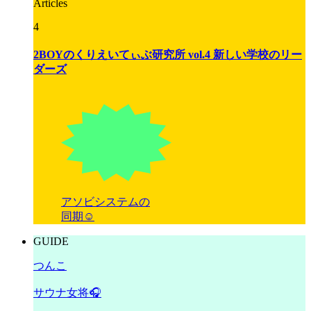
Articles
4
2BOYのくりえいてぃぶ研究所 vol.4 新しい学校のリー
ダーズ
アソビシステムの
同期☺️
GUIDE
つんこ
サウナ女将🎧