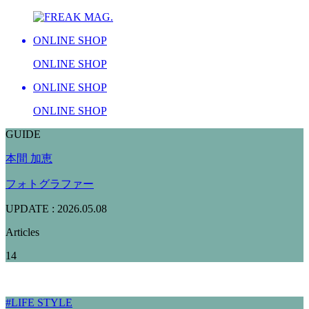
ONLINE SHOP
ONLINE SHOP
ONLINE SHOP
ONLINE SHOP
GUIDE
本間 加恵
フォトグラファー
UPDATE : 2026.05.08
Articles
14
#LIFE STYLE