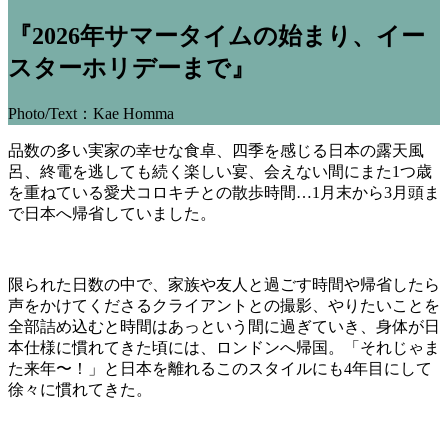
『2026年サマータイムの始まり、イー
スターホリデーまで』
Photo/Text：Kae Homma
品数の多い実家の幸せな食卓、四季を感じる日本の露天風
呂、終電を逃しても続く楽しい宴、会えない間にまた1つ歳
を重ねている愛犬コロキチとの散歩時間…1月末から3月頭ま
で日本へ帰省していました。
限られた日数の中で、家族や友人と過ごす時間や帰省したら
声をかけてくださるクライアントとの撮影、やりたいことを
全部詰め込むと時間はあっという間に過ぎていき、身体が日
本仕様に慣れてきた頃には、ロンドンへ帰国。「それじゃま
た来年〜！」と日本を離れるこのスタイルにも4年目にして
徐々に慣れてきた。