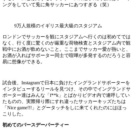
ングをしていて兎に角サッカーにあつすぎる（笑）
9万人規模のイギリス最大級のスタジアム
ロンドンでサッカーを観にスタジアムへ行くのは初めてでは
なく、行く度に驚くのが厳重な荷物検査とスタジアム内で観
戦中にお酒が飲めないこと。ここまでサッカー愛が熱いと、
お酒が入ればサポーター同士で喧嘩が多発するのだろうと容
易に想像ができる。
試合後、Instagramで日本に負けたイングランドサポーターを
インタビューするリールを見つけ、その中でイングランドサ
ポーター達はみんな「f**k」とばかりビデオ内で連呼してい
たものの、実際帰り際にすれ違ったサッカーキッズたちは
「Nice game!!!」とグータッチをしに来てくれたのにはほっ
こりした。
初めてのバースデーパーティー