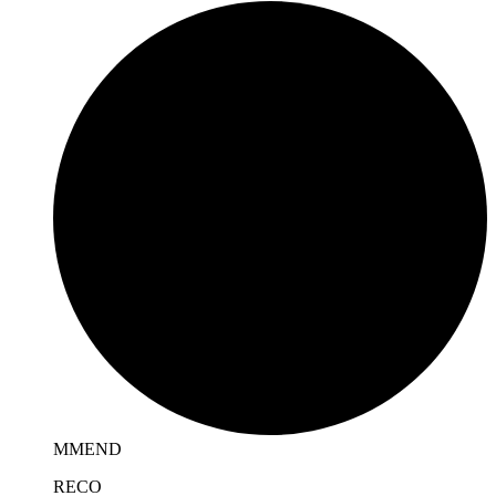
MMEND
REC
O