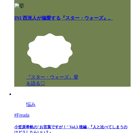
INI 西洸人が偏愛する『スター・ウォーズ』。
『スター・ウォーズ』愛
を語る♡
悩み
#Freada
小笠原希帆の"お言葉ですが！" Vol.3 後編 -『人と比べてしまうの
はどうしたらいい？』