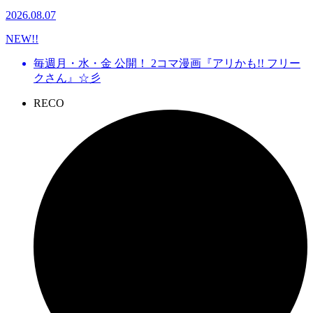
2026.08.07
NEW!!
毎週月・水・金 公開！ 2コマ漫画『アリかも!! フリー
クさん』☆彡
REC
O