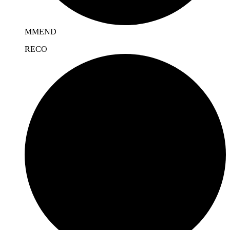
MMEND
REC
O