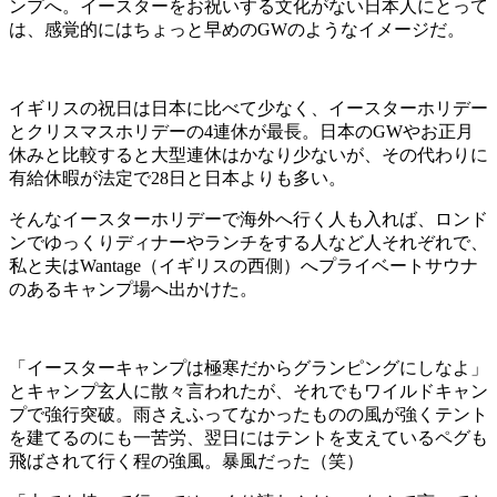
ンプへ。イースターをお祝いする文化がない日本人にとって
は、感覚的にはちょっと早めのGWのようなイメージだ。
イギリスの祝日は日本に比べて少なく、イースターホリデー
とクリスマスホリデーの4連休が最長。日本のGWやお正月
休みと比較すると大型連休はかなり少ないが、その代わりに
有給休暇が法定で28日と日本よりも多い。
そんなイースターホリデーで海外へ行く人も入れば、ロンド
ンでゆっくりディナーやランチをする人など人それぞれで、
私と夫はWantage（イギリスの西側）へプライベートサウナ
のあるキャンプ場へ出かけた。
「イースターキャンプは極寒だからグランピングにしなよ」
とキャンプ玄人に散々言われたが、それでもワイルドキャン
プで強行突破。雨さえふってなかったものの風が強くテント
を建てるのにも一苦労、翌日にはテントを支えているペグも
飛ばされて行く程の強風。暴風だった（笑）