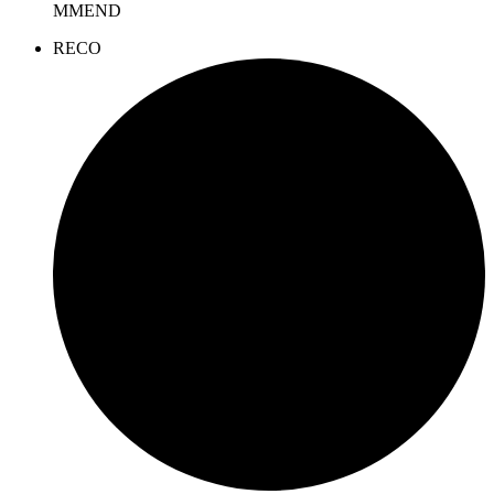
MMEND
REC
O