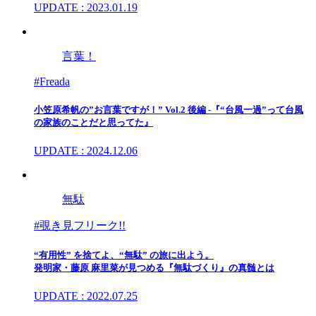
UPDATE : 2023.01.19
言葉！
#Freada
小笠原希帆の”お言葉ですが！” Vol.2 後編 -『“台風一過”って台風
の家族のことだと思ってた』
UPDATE : 2024.12.06
無駄
#覗き見フリーク!!
“有用性” を捨てよ、“無駄” の旅に出よう。
発明家・藤原 麻里菜が見つめる『無駄づくり』の真髄とは
UPDATE : 2022.07.25