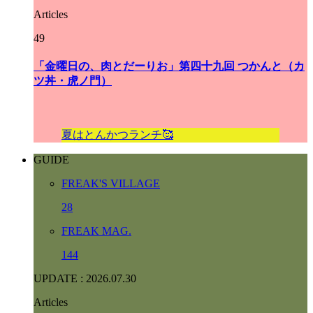
Articles
49
「金曜日の、肉とだーりお」第四十九回 つかんと（カ
ツ丼・虎ノ門）
夏はとんかつランチ🥰
GUIDE
F
R
E
A
K
'
S
V
I
L
L
A
G
E
28
F
R
E
A
K
M
A
G
.
144
UPDATE : 2026.07.30
Articles