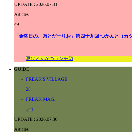
UPDATE : 2026.07.31
Articles
49
「金曜日の、肉とだーりお」第四十九回 つかんと（カ
夏はとんかつランチ🥰
GUIDE
F
R
E
A
K
'
S
V
I
L
L
A
G
E
28
F
R
E
A
K
M
A
G
.
144
UPDATE : 2026.07.30
Articles