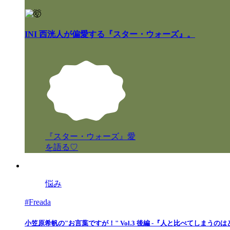
INI 西洸人が偏愛する『スター・ウォーズ』。
『スター・ウォーズ』愛
を語る♡
悩み
#Freada
小笠原希帆の"お言葉ですが！" Vol.3 後編 -『人と比べてしまうの