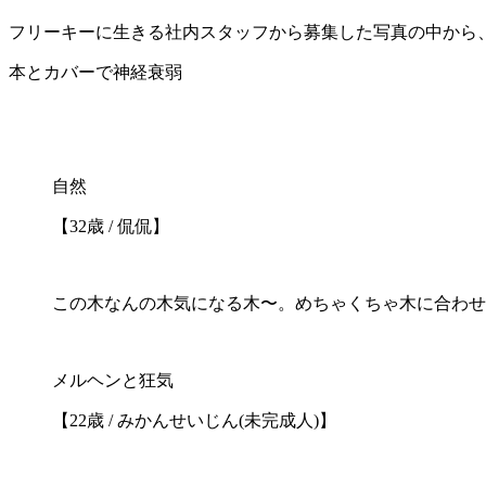
フリーキーに生きる社内スタッフから募集した写真の中から、
本とカバーで神経衰弱
自然
【32歳 / 侃侃】
この木なんの木気になる木〜。めちゃくちゃ木に合わせ
メルヘンと狂気
【22歳 / みかんせいじん(未完成人)】